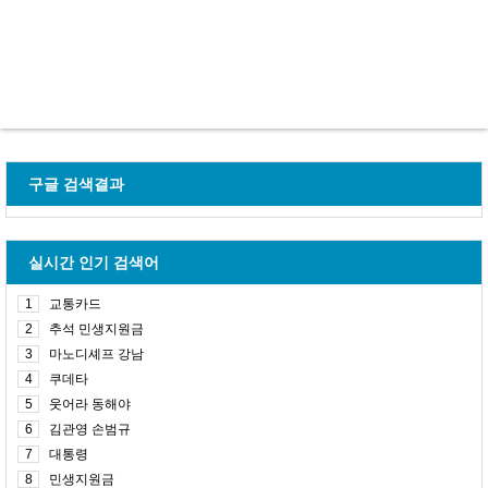
구글 검색결과
실시간 인기 검색어
1
교통카드
2
추석 민생지원금
3
마노디셰프 강남
4
쿠데타
5
웃어라 동해야
6
김관영 손범규
7
대통령
8
민생지원금