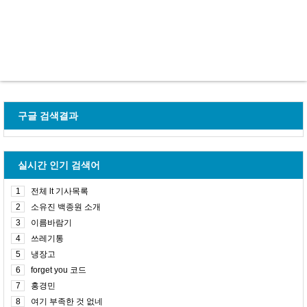
구글 검색결과
실시간 인기 검색어
1
전체 lt 기사목록
2
소유진 백종원 소개
3
이름바람기
4
쓰레기통
5
냉장고
6
forget you 코드
7
홍경민
8
여기 부족한 것 없네