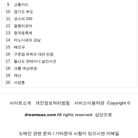
9
교통카드
10
경기도 부도
11
코스피 200
12
얼짱리포터
13
중국등축제
14
마노디셰프 강남
15
배인규
16
구준엽 유퀴즈 대만 반응
17
돌산도 컨테이너 살인사건
18
크롬 색상변경
19
재산
20
서장훈
사이트소개
개인정보처리방침
서비스이용약관
Copyright ©
dreamwas.com
All rights reserved.
상단으로
도메인 관련 문의 / 기타문의 사항이 있으시면 이메일